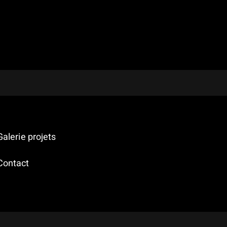
al, cela peut varier de quelques mois pour un projet rési
Galerie projets
Contact